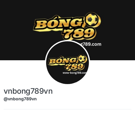
Skip to content
vnbong789vn
@vnbong789vn