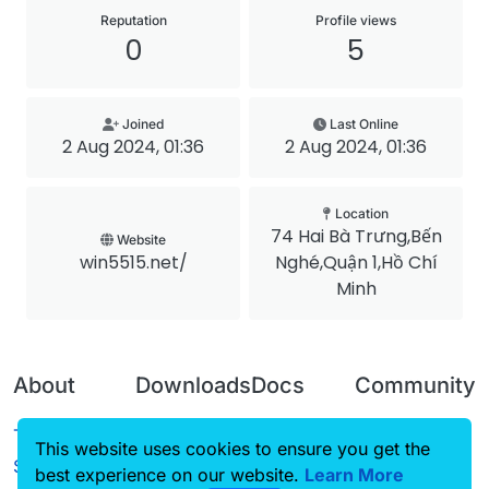
Reputation
Profile views
0
5
Joined
Last Online
2 Aug 2024, 01:36
2 Aug 2024, 01:36
Location
74 Hai Bà Trưng,Bến
Website
win5515.net/
Nghé,Quận 1,Hồ Chí
Minh
About
Downloads
Docs
Community
Terms of
Releases
Tutorials
Forum
This website uses cookies to ensure you get the
Service
best experience on our website.
Source code
CustomHUD
Learn More
Guilded