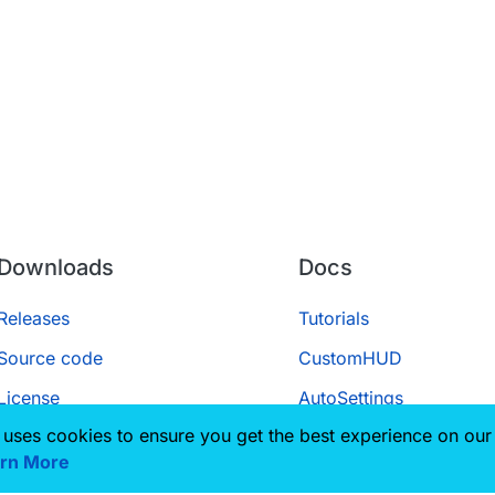
Downloads
Docs
Releases
Tutorials
Source code
CustomHUD
License
AutoSettings
 uses cookies to ensure you get the best experience on our
ScriptAPI
rn More