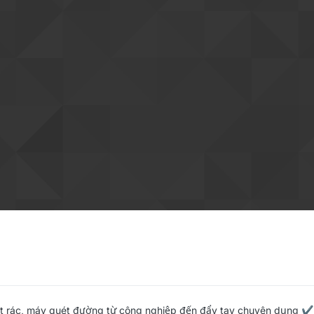
t rác, máy quét đường từ công nghiệp đến đẩy tay chuyên dụng ✔️ 