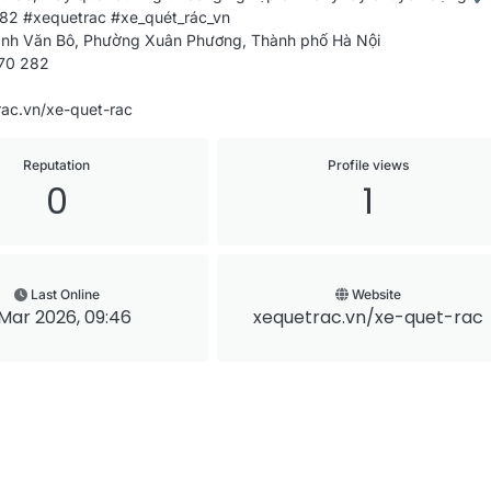
82 #xequetrac #xe_quét_rác_vn
Trịnh Văn Bô, Phường Xuân Phương, Thành phố Hà Nội
70 282
rac.vn/xe-quet-rac
Reputation
Profile views
0
1
Last Online
Website
Mar 2026, 09:46
xequetrac.vn/xe-quet-rac