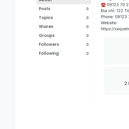
☎️ 09123 70 2
Posts
0
Địa chỉ: 122 
Phone: 09123 
Topics
0
Website:
Shares
0
https://xequet
Groups
0
Followers
0
Following
0
2 