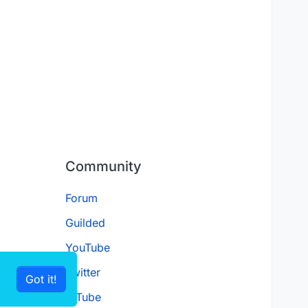
Community
Forum
Guilded
YouTube
Twitter
Got it!
D.Tube