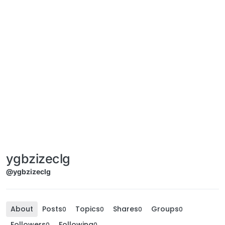
ygbzizeclg
@ygbzizeclg
About
Posts
Topics
Shares
Groups
0
0
0
0
Followers
Following
0
0