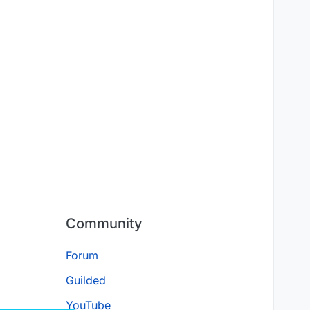
Community
Forum
Guilded
YouTube