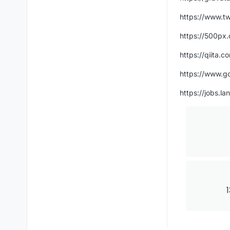
https://www.t
https://500px
https://qiita.
https://www.g
https://jobs.l
1