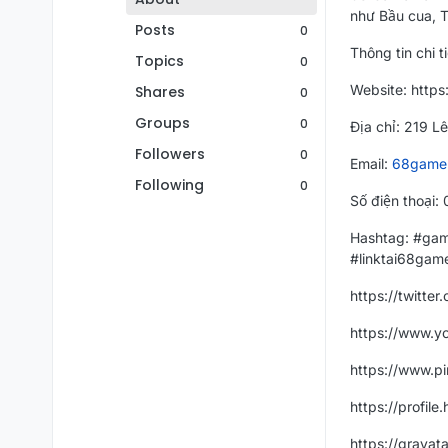
như Bầu cua, Tà
Posts
0
Thông tin chi ti
Topics
0
Website: https
Shares
0
Groups
0
Địa chỉ: 219 L
Followers
0
Email:
68gameb
Following
0
Số điện thoại
Hashtag: #ga
#linktai68gam
https://twitte
https://www.
https://www.p
https://profile
https://grava