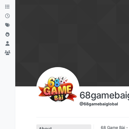
Skip to content
68gamebaig
@68gamebaiglobal
68 Game Bài - 
About