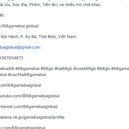
i xỉu, Xóc đĩa, Phỏm, Tiến lên, và nhiều trò chơi khác.
ết:
://68gamebai.global/
ê Đại Hành, P. Kỳ Bá, Thái Bình, Việt Nam
aiglobal@gmail.com
: 0367654672
mebai68 #68gamebai #68gb #tai68gb #code68gb #68gb #68game
ebai #cachtai68gamebai
r.com/68gamebaiglobal
youtube.com/@68gamebaiglobal
interest.com/68gamebaiglobal/
.hatena.ne.jp/gamebaiglobal/profile
tar.com/68gamebaiglobal