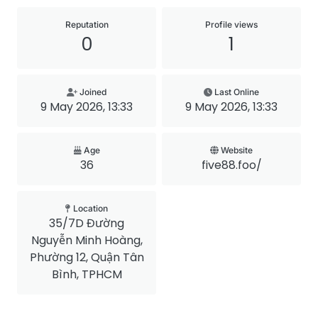
Reputation
Profile views
0
1
Joined
Last Online
9 May 2026, 13:33
9 May 2026, 13:33
Age
Website
36
five88.foo/
Location
35/7D Đường
Nguyễn Minh Hoàng,
Phường 12, Quận Tân
Bình, TPHCM