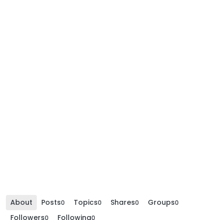
About
Posts
Topics
Shares
Groups
0
0
0
0
Followers
Following
0
0