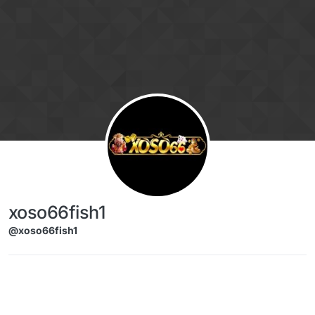
Skip to content
xoso66fish1
@xoso66fish1