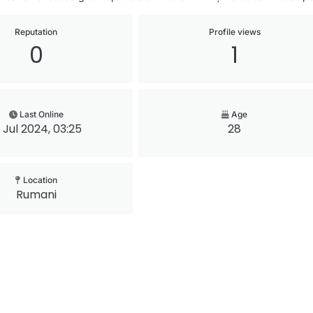
Reputation
Profile views
0
1
Last Online
Age
1 Jul 2024, 03:25
28
Location
Rumani