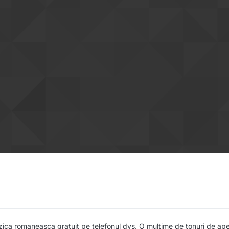
ca romaneasca gratuit pe telefonul dvs. O mulțime de tonuri de apel 