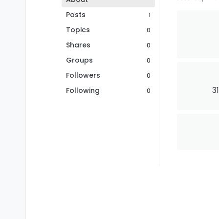
Posts
1
Topics
0
Shares
0
Groups
0
Followers
0
3
Following
0