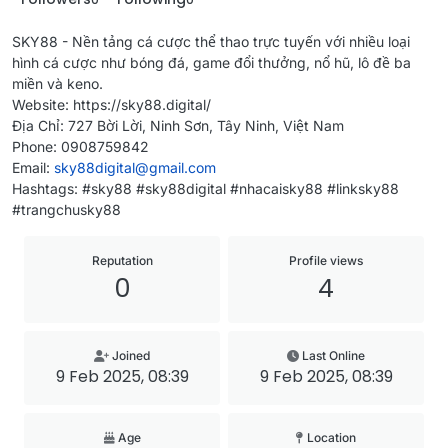
SKY88 - Nền tảng cá cược thể thao trực tuyến với nhiều loại
hình cá cược như bóng đá, game đổi thưởng, nổ hũ, lô đề ba
miền và keno.
Website: https://sky88.digital/
Địa Chỉ: 727 Bời Lời, Ninh Sơn, Tây Ninh, Việt Nam
Phone: 0908759842
Email:
sky88digital@gmail.com
Hashtags: #sky88 #sky88digital #nhacaisky88 #linksky88
#trangchusky88
Reputation
Profile views
0
4
Joined
Last Online
9 Feb 2025, 08:39
9 Feb 2025, 08:39
Age
Location