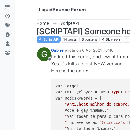
Skip to content
LiquidBounce Forum
Home
ScriptAPI
[SCRIPTAPI] Someone he
ScriptAPI
14
posts
8
posters
4.3k
views
Gabriel
wrote on
6 Apr 2021, 16:46
G
last edited by
I edited this script, and i want to conv
Offline
Yes it's killsults but NEW version
Here is the code:
var target;

var EntityPlayer = Java.
type
(
'ne
var RedeskyWords = [

"AntiCheat melhor de sempre,
    Você é gay %name%.
",

    "
Vai foder te para o caralho
    "
Increve-se ao 
'Coccocoa
's
 H
    "
Vai te foder %name%.
",
