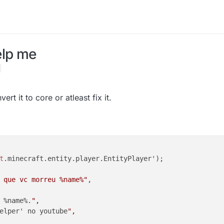
lp me
ert it to core or atleast fix it.
t
.minecraft.entity.player.EntityPlayer');

 que vc morreu %name%"
,

 %name%.
",

elper' no youtube
",
