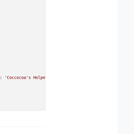
 porn instead
",

: 'Coccocoa's Helper'."
,
