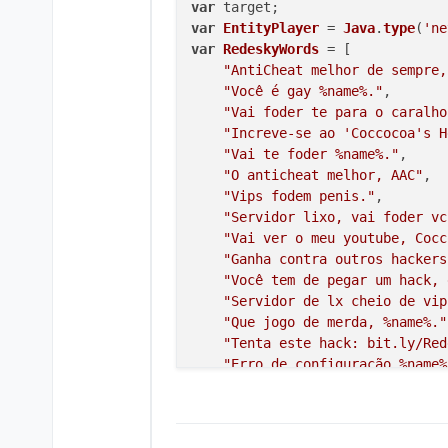
var
    "
i speak english not your gi
var
EntityPlayer
 = 
Java
.
type
(
'ne
    "
i understand why your paren
var
RedeskyWords
 = [

    "
i
'd
 tell you to uninstall, 
"AntiCheat melhor de sempre,
    "
im not saying you
're
 worthl
"Você é gay %name%."
,

    "
need some pvp advice?
",

"Vai foder te para o caralho
    "
how are you so bad? just pr
"Increve-se ao 'Coccocoa's H
    "
you 
do
 be lookin' kinda bad
"Vai te foder %name%."
,

    "
you look like you were draw
"O anticheat melhor, AAC"
,

    "
you pressed the wrong butto
"Vips fodem penis."
,

    "
you should look into buying
"Servidor lixo, vai foder vc
    "
you
're
 so white that you do
"Vai ver o meu youtube, Cocc
    "
your difficulty settings mu
"Ganha contra outros hackers
    "
drown 
in
 your own salt
",

"Você tem de pegar um hack, 
    "
even your mom is better tha
"Servidor de lx cheio de vip
    "
go back to fortnite you deg
"Que jogo de merda, %name%."
    "
go commit stop breathing pl
"Tenta este hack: bit.ly/Red
    "
go play roblox you worthles
"Erro de configuração %name%
    "
go take a long walk off a s
"O anticheat é tão mau quant
    "
i swear on jhalt, you got s
"%name% É um resto de aborto
    "
if
 the body is 
70
% water th
"O %name% vai se suicidar de
    "
lol you probably speak dog 