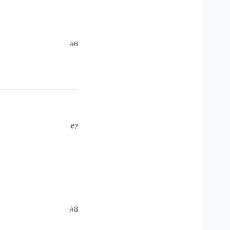
#6
#7
#8