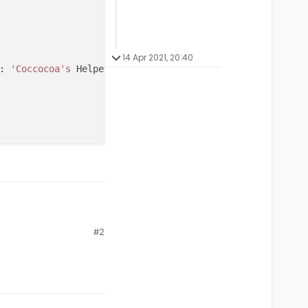
14 Apr 2021, 20:40
: 
'Coccocoa
's
 Helper'.
",

#2
adece me depois.
",

me depois.
",

dece me depois.
",

de sempre. Agradece me depois.
",
