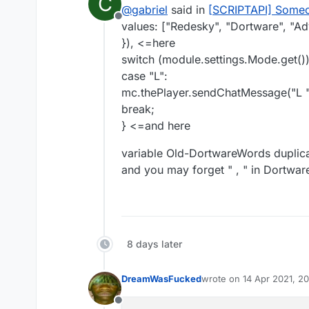
C
last edited by Co丶Dynamic
4
    "
your brain is so smooth eve
@
gabriel
said in
[SCRIPTAPI] Some
    "
shouldn
't
 you have a licens
Offline
values: ["Redesky", "Dortware", "Adv
    "
the village called, they wa
}), <=here
    "
you
're
 like a light switch,
switch (module.settings.Mode.get())
    "
beauty is skin deep, but ug
    "
sorry i can
't
 think of an i
case "L":
    "
if
 i could be one person 
fo
mc.thePlayer.sendChatMessage("L "
    "
earth is full. go home
"

break;
    "
roses are red violets are b
} <=and here
    "
you
're
 so black you scared 
    "
i called your boyfriend gay
variable Old-DortwareWords duplic
    "
just because your head is s
and you may forget " , " in Dortwa
    "
you
're
 the 
type
of
 person t
    "
i
've
 seen gay parades strai
];

var Old-DortwareWords = [

    "
here
's
 your tickets to the 
8 days later
    "
i bet you probably shop at 
    "
do
 you buy your groceries a
    "
what 
do
 your clothes have 
i
DreamWasFucked
wrote on
14 Apr 2021, 2
last edited by DreamWa
    "
i don
't
 cheat, you just nee
    "
cry all you want, that monk
Offline