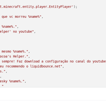
bberish
",

t.minecraft.entity.player.EntityPlayer'
ts abused you
",

but your aim is so bad you
'd
 miss and click on your cuck
 que vc morreu %name%"
,

ess, but i
'd
 unplug ur life support to charge my phone
",

 %name%."
,

actice your aim and hold w
",

elper' no youtube"
,

 at the game doh :flushed:
",

n with my left hand
",

n when you installed Minecraft
",

 a client
",

 mesmo %name%."
,

n
't
 play on vanilla, you play on clea
r",

ocoa's Helper."
,

st be stuck on easy
",

 sempre! Faz download a configuração no canal do youtube
eu recommendo o liquidbounce.net"
,

n you 
in
 this game
",

s."
,

enerate
",

,

z
",

esky %name%."
,

s fucking degenerate
",

."
,

hort bridge
",

o as suas habilidades %name%."
,

hit on harder than archy
",

 que se fudeu."
,

en how is your body 
100
% salt?
",

 tão lixo que é."
,

eate
r",
