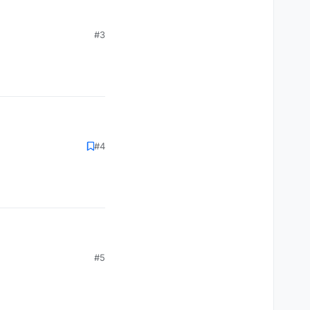
re. Agradece me depois. Download: bit.ly/Redesky
",

#3
a dumpste
r"

#4
 porn instead
"

#5