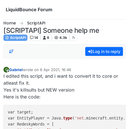
Skip to content
LiquidBounce Forum
Home
ScriptAPI
[SCRIPTAPI] Someone help me
ScriptAPI
14
8
4.3k
Log in to reply
Gabriel
wrote on
6 Apr 2021, 16:46
G
last edited by
Offline
I edited this script, and i want to convert it to core or
atleast fix it.
Yes it's killsults but NEW version
Here is the code:
var target;

var EntityPlayer = Java.
type
(
'net
.minecraft.entity.pl
var RedeskyWords = [
