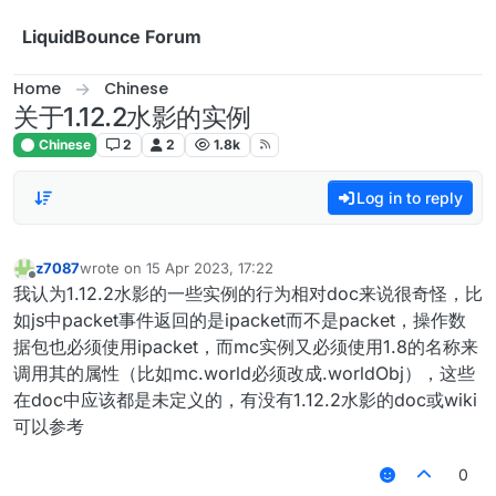
Skip to content
LiquidBounce Forum
Home
Chinese
关于1.12.2水影的实例
Chinese
2
2
1.8k
Log in to reply
z7087
wrote on
15 Apr 2023, 17:22
last edited by
Offline
我认为1.12.2水影的一些实例的行为相对doc来说很奇怪，比
如js中packet事件返回的是ipacket而不是packet，操作数
据包也必须使用ipacket，而mc实例又必须使用1.8的名称来
调用其的属性（比如mc.world必须改成.worldObj），这些
在doc中应该都是未定义的，有没有1.12.2水影的doc或wiki
可以参考
0