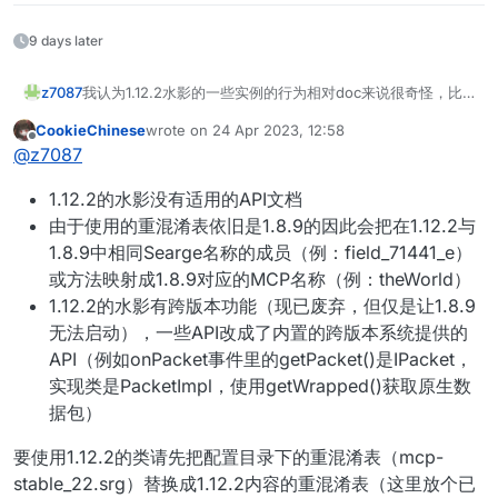
9 days later
z7087
我认为1.12.2水影的一些实例的行为相对doc来说很奇怪，比
如js中packet事件返回的是ipacket而不是packet，操作数据
CookieChinese
wrote on
24 Apr 2023, 12:58
包也必须使用ipacket，而mc实例又必须使用1.8的名称来调用
last edited by
Offline
@
z7087
其的属性（比如mc.world必须改成.worldObj），这些在doc
中应该都是未定义的，有没有1.12.2水影的doc或wiki可以参考
1.12.2的水影没有适用的API文档
由于使用的重混淆表依旧是1.8.9的因此会把在1.12.2与
1.8.9中相同Searge名称的成员（例：field_71441_e）
或方法映射成1.8.9对应的MCP名称（例：theWorld）
1.12.2的水影有跨版本功能（现已废弃，但仅是让1.8.9
无法启动），一些API改成了内置的跨版本系统提供的
API（例如onPacket事件里的getPacket()是IPacket，
实现类是PacketImpl，使用getWrapped()获取原生数
据包）
要使用1.12.2的类请先把配置目录下的重混淆表（mcp-
stable_22.srg）替换成1.12.2内容的重混淆表（这里放个已