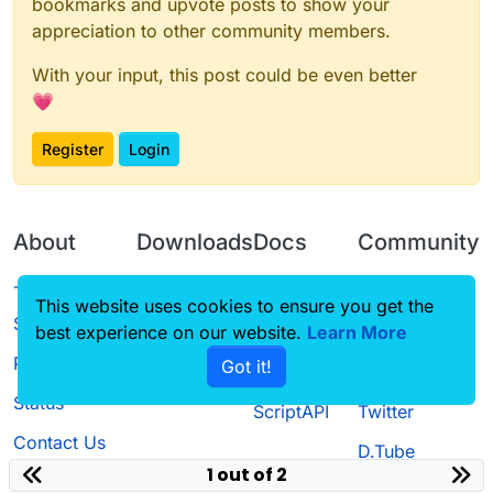
bookmarks and upvote posts to show your
appreciation to other community members.
With your input, this post could be even better
💗
Register
Login
About
Downloads
Docs
Community
Terms of
Releases
Tutorials
Forum
This website uses cookies to ensure you get the
Service
best experience on our website.
Learn More
Source code
CustomHUD
Guilded
Privacy Policy
Got it!
License
AutoSettings
YouTube
Status
ScriptAPI
Twitter
Contact Us
D.Tube
1 out of 2