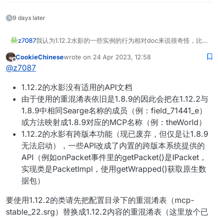
9 days later
z7087
我认为1.12.2水影的一些实例的行为相对doc来说很奇怪，比
如js中packet事件返回的是ipacket而不是packet，操作数据
CookieChinese
wrote on
24 Apr 2023, 12:58
包也必须使用ipacket，而mc实例又必须使用1.8的名称来调用
last edited by
Offline
@
z7087
其的属性（比如mc.world必须改成.worldObj），这些在doc
中应该都是未定义的，有没有1.12.2水影的doc或wiki可以参考
1.12.2的水影没有适用的API文档
由于使用的重混淆表依旧是1.8.9的因此会把在1.12.2与
1.8.9中相同Searge名称的成员（例：field_71441_e）
或方法映射成1.8.9对应的MCP名称（例：theWorld）
1.12.2的水影有跨版本功能（现已废弃，但仅是让1.8.9
无法启动），一些API改成了内置的跨版本系统提供的
API（例如onPacket事件里的getPacket()是IPacket，
实现类是PacketImpl，使用getWrapped()获取原生数
据包）
要使用1.12.2的类请先把配置目录下的重混淆表（mcp-
stable_22.srg）替换成1.12.2内容的重混淆表（这里放个已