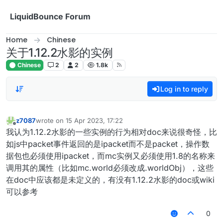
Skip to content
LiquidBounce Forum
Home
Chinese
关于1.12.2水影的实例
Chinese
2
2
1.8k
Log in to reply
z7087
wrote on
15 Apr 2023, 17:22
last edited by
Offline
我认为1.12.2水影的一些实例的行为相对doc来说很奇怪，比
如js中packet事件返回的是ipacket而不是packet，操作数
据包也必须使用ipacket，而mc实例又必须使用1.8的名称来
调用其的属性（比如mc.world必须改成.worldObj），这些
在doc中应该都是未定义的，有没有1.12.2水影的doc或wiki
可以参考
0