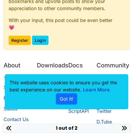
bookmarks and upvote posts to show your
appreciation to other community members.
With your input, this post could be even better
💗
Register
Login
About
Downloads
Docs
Community
Terms of
Releases
Tutorials
Forum
This website uses cookies to ensure you get the
Service
best experience on our website.
Learn More
Source code
CustomHUD
Guilded
Privacy Policy
Got it!
License
AutoSettings
YouTube
Status
ScriptAPI
Twitter
Contact Us
D.Tube
1 out of 2