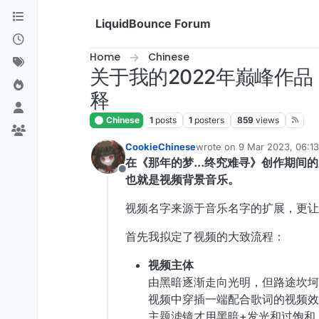
Skip to content
LiquidBounce Forum
Home
Chinese
关于我的2022年巅峰作品
释
Chinese
1
posts
1
posters
859
views
CookieChinese
wrote on
9 Mar 2023, 06:13
last edited by
在《那年的梦...终究难寻》创作期间
Offline
也就是视频背景音乐。
视频名字来源于音乐名字的扩展，更让
首先我拟定了视频的大致流程：
视频主体
由黑暗逐渐走向光明，但路途坎坷
视频中穿插一端配合歌词的视频效
主题滤镜才用黑暗+发光和过饱和